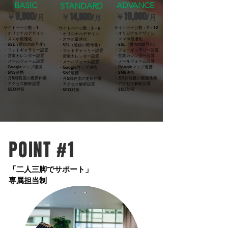
BASIC
ADVANCE
​STANDARD
￥9,800
￥19,800
￥14,800
/月
/月
/月
サイトページ数：1
サイトページ数：7～12
サイトページ数：2～6
​・オリジナルデザイン
​・オリジナルデザイン
​・オリジナルデザイン
・スマホ最適化
・スマホ最適化
・スマホ最適化
・SSL（通信の暗号化）
・SSL（通信の暗号化）
・SSL（通信の暗号化）
・フォトギャラリー設置
・フォトギャラリー設置
・フォトギャラリー設置
・営業カレンダー設置
・営業カレンダー設置
・営業カレンダー設置
・メールフォーム設置
・メールフォーム設置
・メールフォーム設置
・Googleマップ連携
・Googleマップ連携
・Googleマップ連携
・SNS連携
・SNS連携
・SNS連携
・月5回程度の更新作業
・月5回程度の更新作業
・月5回程度の更新作業
・アクセス解析設置
・アクセス解析設置
・アクセス解析設置
・SEO対策
・SEO対策
・SEO対策
POINT #1
​「二人三脚でサポート」
専属担当制