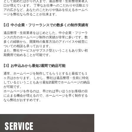
として始めたばかりの人まで、遺品整理・生前整理業者人
口が増えています。 丁寧なお仕事へのこだわりや活動エリ
アの広さなど、あなたのこだわりや強みを伝えるホームペ
ージを弊社なら作ることが出来ます。
【2】中小企業・フリーランスでの数多くの制作実績有
遺品整理・生前業者をはじめとした、中小企業・フリーラ
ンスの方のホームページ制作の実績が非常に多いです。数
多くの経験から、開業時の集客方法のアドバイスや経営に
ついての相談も承っております。
また、弊社サービスがサブスク型ということもあり安い初
期費用で始めることが可能です。
【3】お申込みから最短2週間で納品可能
通常、ホームページを制作してもらうとすると最低でも１
ヶ月はかかります。 しかし、弊社は遺品整理・生前に特化
しているということもあり最短2週間でホームページの納品
が可能です。
ホームページを作るのは、早ければ早いほうがお客様の目
に止まる機会が増えるので、ホームページを早く制作する
なら弊社がおすすめです。
SERVICE